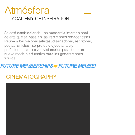
Atmósfera
ACADEMY OF INSPIRATION
Se está estableciendo una academia internacional
de arte que se basa en las tradiciones renacentistas.
Reúne a los mejores artistas, diseñadores, escritores,
poetas, artistas intérpretes o ejecutantes y
profesionales creativos visionarios para forjar un
nuevo modelo educativo para las generaciones
futuras.
FUTURE MEMBERSHIPS
CINEMATOGRAPHY